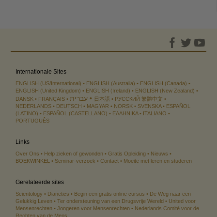
Internationale Sites
ENGLISH (US/International)
ENGLISH (Australia)
ENGLISH (Canada)
ENGLISH (United Kingdom)
ENGLISH (Ireland)
ENGLISH (New Zealand)
עברית
DANSK
FRANÇAIS
日本語
РУССКИЙ
繁體中文
NEDERLANDS
DEUTSCH
MAGYAR
NORSK
SVENSKA
ESPAÑOL
(LATINO)
ESPAÑOL (CASTELLANO)
ΕΛΛΗΝΙΚA
ITALIANO
PORTUGUÊS
Links
Over Ons
Help zieken of gewonden
Gratis Opleiding
Nieuws
BOEKWINKEL
Seminar-verzoek
Contact
Moeite met leren en studeren
Gerelateerde sites
Scientology
Dianetics
Begin een gratis online cursus
De Weg naar een
Gelukkig Leven
Ter ondersteuning van een Drugsvrije Wereld
United voor
Mensenrechten
Jongeren voor Mensenrechten
Nederlands Comité voor de
Rechten van de Mens