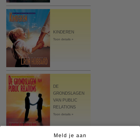
KINDEREN
Toon details »
DE
GRONDSLAGEN
VAN PUBLIC
RELATIONS
Toon details »
Meld je aan