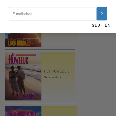
DE
GRONDBEGINSELEN
VAN ORGANISEREN
SLUITEN
Toon details »
HET HUWELIJK
Toon details »