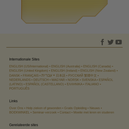
Internationale Sites
ENGLISH (US/International)
ENGLISH (Australia)
ENGLISH (Canada)
ENGLISH (United Kingdom)
ENGLISH (Ireland)
ENGLISH (New Zealand)
עברית
DANSK
FRANÇAIS
日本語
РУССКИЙ
繁體中文
NEDERLANDS
DEUTSCH
MAGYAR
NORSK
SVENSKA
ESPAÑOL
(LATINO)
ESPAÑOL (CASTELLANO)
ΕΛΛΗΝΙΚA
ITALIANO
PORTUGUÊS
Links
Over Ons
Help zieken of gewonden
Gratis Opleiding
Nieuws
BOEKWINKEL
Seminar-verzoek
Contact
Moeite met leren en studeren
Gerelateerde sites