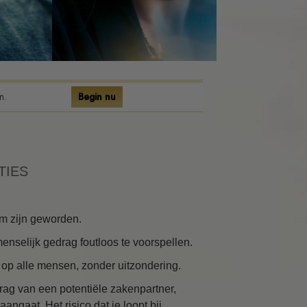
n.
Begin nu
TIES
rm zijn geworden.
enselijk gedrag foutloos te voorspellen.
 op alle mensen, zonder uitzondering.
rag van een potentiële zakenpartner,
angaat. Het risico dat je loopt bij