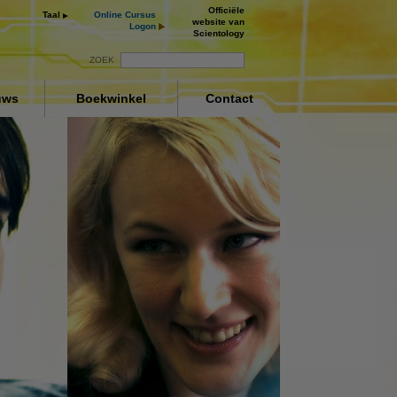
Officiële
Taal
Online Cursus
website van
Logon
Scientology
ZOEK
uws
Boekwinkel
Contact
ng
ay
deo