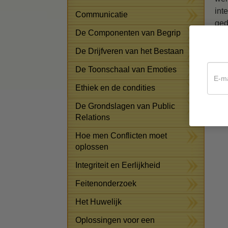
int
Communicatie
ged
De Componenten van Begrip
Doo
De Drijfveren van het Bestaan
waa
lig
De Toonschaal van Emoties
dat
Ethiek en de condities
Dat
De Grondslagen van Public
Relations
Hoe men Conflicten moet
oplossen
Integriteit en Eerlijkheid
Feitenonderzoek
Het Huwelijk
Oplossingen voor een