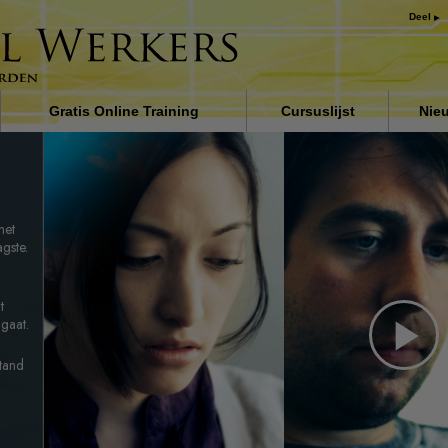
Deel
Gratis Online Training
Cursuslijst
Nie
 de
Inleiding
Oplossingen voor het
drugsprobleem
het
Assisten voor ziektes en
gste.
verwondingen
n
De grondbeginselen van
t
organiseren
gaat.
De oorzaak van onderdrukki
Pl
tand
Kinderen
Vi
Communiceer doeltreffend