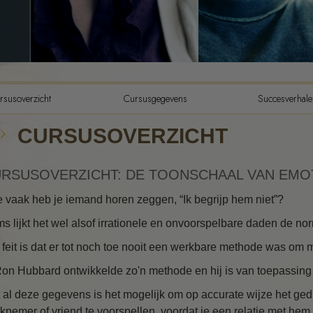
De Componenten van Begrip
De Drijfveren van Bestaan
De Toonschaal van Emoties
Ethiek en de condities
rsusoverzicht
Cursusgegevens
Succesverhale
De grondslagen van Public
CURSUSOVERZICHT
Relations
Hoe men conflicten moet
oplossen
RSUSOVERZICHT: DE TOONSCHAAL VAN EMO
Integriteit en eerlijkheid
 vaak heb je iemand horen zeggen, “Ik begrijp hem niet”?
s lijkt het wel alsof irrationele en onvoorspelbare daden de no
Feitenonderzoek
 feit is dat er tot noch toe nooit een werkbare methode was om m
Huwelijk
Ron Hubbard ontwikkelde zo'n methode en hij is van toepassing
Oplossingen voor een
gevaarlijke omgeving
 al deze gegevens is het mogelijk om op accurate wijze het ged
knemer of vriend te voorspellen, voordat je een relatie met hem a