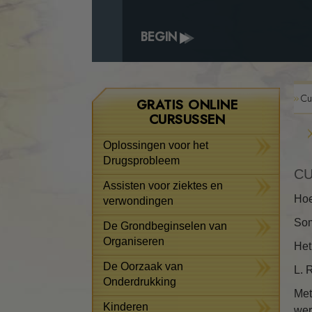
BEGIN
Cu
GRATIS ONLINE
CURSUSSEN
Oplossingen voor het
Drugsprobleem
CU
Assisten voor ziektes en
Hoe
verwondingen
Som
De Grondbeginselen van
Organiseren
Het
De Oorzaak van
L. 
Onderdrukking
Met
Kinderen
wer