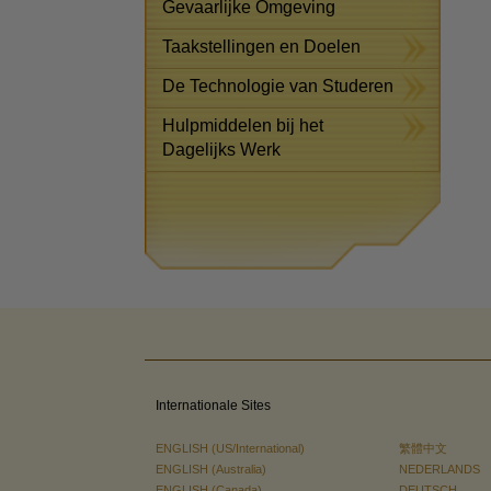
Gevaarlijke Omgeving
Taakstellingen en Doelen
De Technologie van Studeren
Hulpmiddelen bij het
Dagelijks Werk
Internationale Sites
ENGLISH (US/International)
繁體中文
ENGLISH (Australia)
NEDERLANDS
ENGLISH (Canada)
DEUTSCH