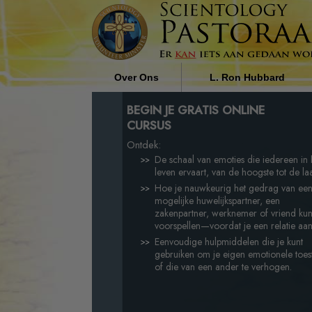
Over Ons
L. Ron Hubbard
Wie zijn de Pastoraal Werkers?
De Invloed van Religie op
BEGIN JE GRATIS ONLINE
Maatschappij door L. Ron
CURSUS
Hubbard
Waarom Wij Helpen
Ontdek:
De schaal van emoties die iedereen in 
leven ervaart, van de hoogste tot de laa
Hoe je nauwkeurig het gedrag van ee
mogelijke huwelijkspartner, een
zakenpartner, werknemer of vriend kun
voorspellen—voordat je een relatie aan
Eenvoudige hulpmiddelen die je kunt
gebruiken om je eigen emotionele toes
of die van een ander te verhogen.