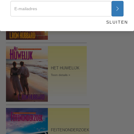
GRONDBEGINSELEN
VAN ORGANISEREN
Toon details »
SLUITEN
HET HUWELIJK
Toon details »
FEITENONDERZOEK