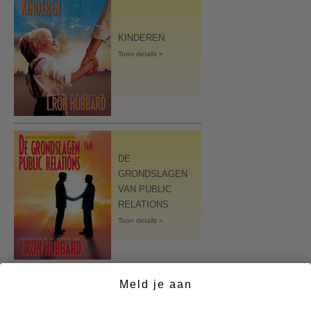
KINDEREN
Toon details »
DE
GRONDSLAGEN
VAN PUBLIC
RELATIONS
Toon details »
Meld je aan
DE