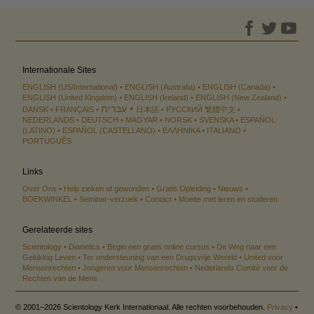
Internationale Sites
ENGLISH (US/International)
ENGLISH (Australia)
ENGLISH (Canada)
ENGLISH (United Kingdom)
ENGLISH (Ireland)
ENGLISH (New Zealand)
עברית
DANSK
FRANÇAIS
日本語
РУССКИЙ
繁體中文
NEDERLANDS
DEUTSCH
MAGYAR
NORSK
SVENSKA
ESPAÑOL
(LATINO)
ESPAÑOL (CASTELLANO)
ΕΛΛΗΝΙΚA
ITALIANO
PORTUGUÊS
Links
Over Ons
Help zieken of gewonden
Gratis Opleiding
Nieuws
BOEKWINKEL
Seminar-verzoek
Contact
Moeite met leren en studeren
Gerelateerde sites
Scientology
Dianetics
Begin een gratis online cursus
De Weg naar een
Gelukkig Leven
Ter ondersteuning van een Drugsvrije Wereld
United voor
Mensenrechten
Jongeren voor Mensenrechten
Nederlands Comité voor de
Rechten van de Mens
© 2001–2026 Scientology Kerk Internationaal. Alle rechten voorbehouden.
Privacy
•