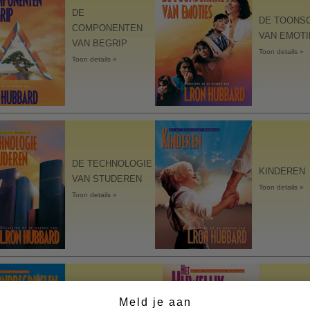
Taakstellingen en doelen
DE
DE TOONS
COMPONENTEN
De technologie van studeren
VAN EMOTI
VAN BEGRIP
Toon details »
Hulpmiddelen bij het dagelij
Toon details »
werk
DE TECHNOLOGIE
KINDEREN
VAN STUDEREN
Toon details »
Toon details »
DE
Meld je aan