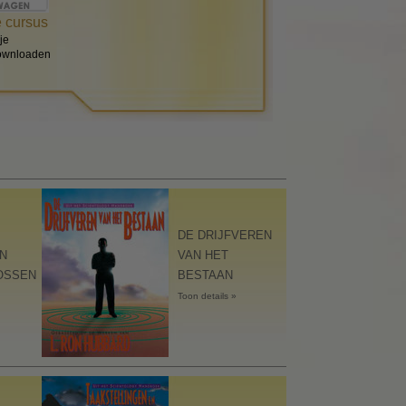
 cursus
je
Downloaden
DE DRIJFVEREN
N
VAN HET
OSSEN
BESTAAN
Toon details »