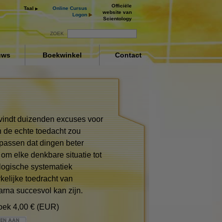
Officiële
Taal
Online Cursus
website van
Logon
Scientology
ZOEK
uws
Boekwinkel
Contact
e vindt duizenden excuses voor
en de echte toedacht zou
assen dat dingen beter
m elke denkbare situatie tot
logische systematiek
ng
elijke toedracht van
arna succesvol kan zijn.
oek
4,00 € (EUR)