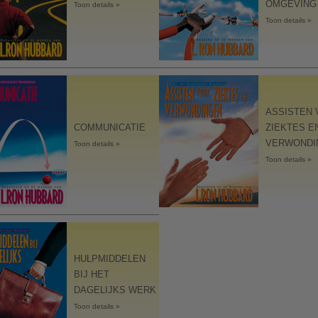
OMGEVING
Toon details »
Toon details »
ASSISTEN
COMMUNICATIE
ZIEKTES E
VERWONDI
Toon details »
Toon details »
HULPMIDDELEN
BIJ HET
DAGELIJKS WERK
Toon details »