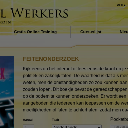
Deel
Gratis Online Training
Cursuslijst
Nie
 de
Inleiding
Oplossingen voor het
FEITENONDERZOEK
drugsprobleem
Kijk eens op het internet of lees eens de krant en j
Assisten voor ziektes en
verwondingen
politiek en zakelijk falen. De waarheid is dat als m
weten, men de omstandigheden zo zou kunnen aanp
De grondbeginselen van
zouden lopen. Dit boekje bevat de gereedschappen o
organiseren
op de bodem te kunnen onderzoeken. Er wordt een 
De oorzaak van onderdrukki
aangeboden die iedereen kan toepassen om de werk
moeilijkheden of falen te achterhalen, zodat men da
Kinderen
Pocketb
Aantal
Taal:
Communiceer doeltreffend