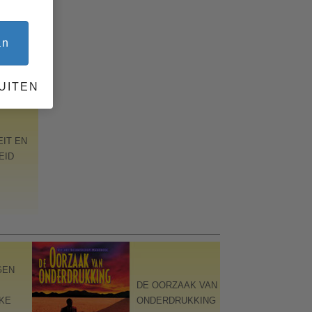
ELIJK
»
an
UITEN
EIT EN
EID
GEN
DE OORZAAK VAN
KE
ONDERDRUKKING