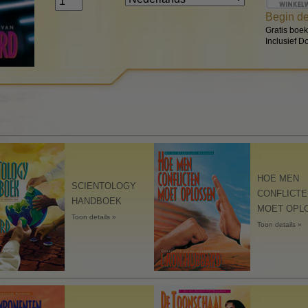
De Componenten van Begrip
Begin de
Gratis boek
De Drijfveren van Bestaan
Inclusief 
De Toonschaal van Emoties
Ethiek en de condities
De grondslagen van Public
Relations
Hoe men conflicten moet
oplossen
HOE MEN
SCIENTOLOGY
CONFLICTE
Integriteit en eerlijkheid
HANDBOEK
MOET OPL
Toon details »
Feitenonderzoek
Toon details »
Huwelijk
Oplossingen voor een
gevaarlijke omgeving