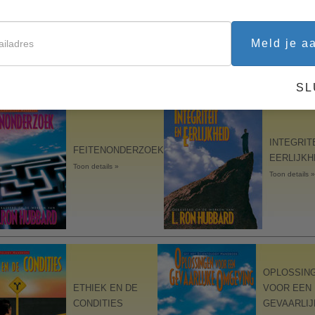
GRONDBEGINSELEN
HET HUW
VAN ORGANISEREN
Toon details 
Toon details »
Meld je a
SL
INTEGRIT
FEITENONDERZOEK
EERLIJKH
Toon details »
Toon details »
OPLOSSIN
ETHIEK EN DE
VOOR EEN
CONDITIES
GEVAARLIJ