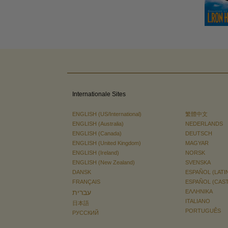
Internationale Sites
ENGLISH (US/International)
繁體中文
ENGLISH (Australia)
NEDERLANDS
ENGLISH (Canada)
DEUTSCH
ENGLISH (United Kingdom)
MAGYAR
ENGLISH (Ireland)
NORSK
ENGLISH (New Zealand)
SVENSKA
DANSK
ESPAÑOL (LATI
FRANÇAIS
ESPAÑOL (CAS
עברית
ΕΛΛΗΝΙΚA
ITALIANO
日本語
PORTUGUÊS
РУССКИЙ