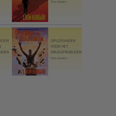
Toon details »
 VOOR
OPLOSSINGEN
N
VOOR HET
NGEN
DRUGSPROBLEEM
Toon details »