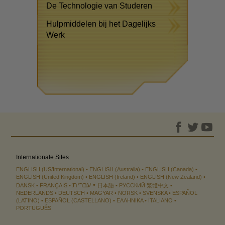
De Technologie van Studeren
Hulpmiddelen bij het Dagelijks
Werk
Internationale Sites
ENGLISH (US/International)
ENGLISH (Australia)
ENGLISH (Canada)
ENGLISH (United Kingdom)
ENGLISH (Ireland)
ENGLISH (New Zealand)
עברית
DANSK
FRANÇAIS
日本語
РУССКИЙ
繁體中文
NEDERLANDS
DEUTSCH
MAGYAR
NORSK
SVENSKA
ESPAÑOL
(LATINO)
ESPAÑOL (CASTELLANO)
ΕΛΛΗΝΙΚA
ITALIANO
PORTUGUÊS