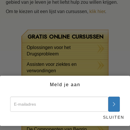
gebied van je leven je het liefst hulp zou willen krijgen.
Om te kiezen uit een lijst van cursussen,
klik hier
.
GRATIS ONLINE CURSUSSEN
Oplossingen voor het
Drugsprobleem
Assisten voor ziektes en
verwondingen
De Grondbeginselen van
Meld je aan
Organiseren
De Oorzaak van Onderdrukking
Kinderen
SLUITEN
Communicatie
De Componenten van Begrip