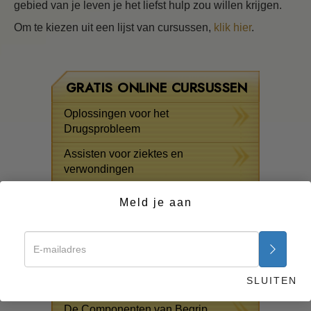
gebied van je leven je het liefst hulp zou willen krijgen.
Om te kiezen uit een lijst van cursussen,
klik hier
.
GRATIS ONLINE CURSUSSEN
Oplossingen voor het
Drugsprobleem
Assisten voor ziektes en
verwondingen
De Grondbeginselen van
Meld je aan
Organiseren
De Oorzaak van Onderdrukking
Kinderen
SLUITEN
Communicatie
De Componenten van Begrip