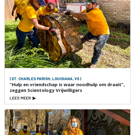
| ST. CHARLES PARISH, LOUISIANA, VS |
“Hulp en vriendschap is waar noodhulp om draait”,
zeggen Scientology Vrijwilligers
LEES MEER
▶