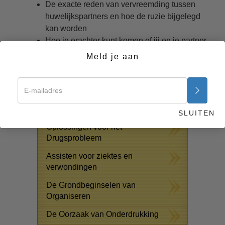
De exacte reden van vervreemding tussen
huwelijkspartners en hoe de ruzie bijgelegd
kan worden
Hoe je erachter kunt komen of jij en je partner
bij elkaar passen
Meld je aan
Het geheim van een succesvol huwelijk
Begin nu >>
GRATIS ONLINE CURSUSSEN
SLUITEN
Oplossingen voor het
Drugsprobleem
Assisten voor ziektes en
verwondingen
De Grondbeginselen van
Organiseren
De Oorzaak van Onderdrukking