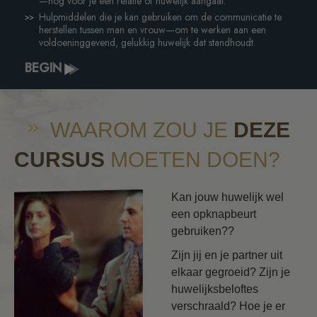
—nog voor je een relatie of huwelijk aangaat.
Hulpmiddelen die je kan gebruiken om de communicatie te
herstellen tussen man en vrouw—om te werken aan een
voldoeninggevend, gelukkig huwelijk dat standhoudt.
BEGIN
WAAROM ZOU JE
DEZE
CURSUS
MOETEN DOEN?
Kan jouw huwelijk wel
een opknapbeurt
gebruiken??
Zijn jij en je partner uit
elkaar gegroeid? Zijn je
huwelijksbeloftes
verschraald? Hoe je er