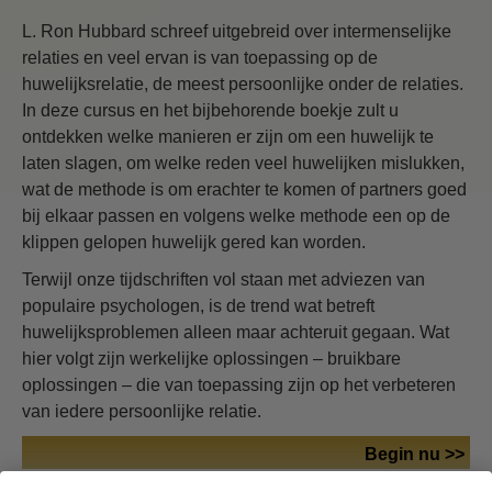
L. Ron Hubbard schreef uitgebreid over intermenselijke
relaties en veel ervan is van toepassing op de
huwelijksrelatie, de meest persoonlijke onder de relaties.
In deze cursus en het bijbehorende boekje zult u
ontdekken welke manieren er zijn om een huwelijk te
laten slagen, om welke reden veel huwelijken mislukken,
wat de methode is om erachter te komen of partners goed
bij elkaar passen en volgens welke methode een op de
klippen gelopen huwelijk gered kan worden.
Terwijl onze tijdschriften vol staan met adviezen van
populaire psychologen, is de trend wat betreft
huwelijksproblemen alleen maar achteruit gegaan. Wat
hier volgt zijn werkelijke oplossingen – bruikbare
oplossingen – die van toepassing zijn op het verbeteren
van iedere persoonlijke relatie.
Begin nu >>