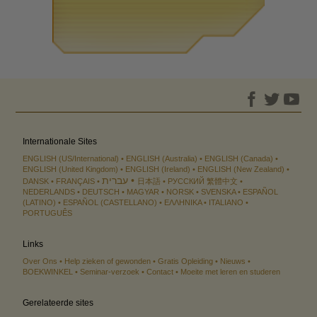
Internationale Sites
ENGLISH (US/International)
ENGLISH (Australia)
ENGLISH (Canada)
ENGLISH (United Kingdom)
ENGLISH (Ireland)
ENGLISH (New Zealand)
עברית
DANSK
FRANÇAIS
日本語
РУССКИЙ
繁體中文
NEDERLANDS
DEUTSCH
MAGYAR
NORSK
SVENSKA
ESPAÑOL
(LATINO)
ESPAÑOL (CASTELLANO)
ΕΛΛΗΝΙΚA
ITALIANO
PORTUGUÊS
Links
Over Ons
Help zieken of gewonden
Gratis Opleiding
Nieuws
BOEKWINKEL
Seminar-verzoek
Contact
Moeite met leren en studeren
Gerelateerde sites