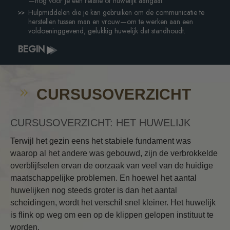
—nog voor je een relatie of huwelijk aangaat.
Hulpmiddelen die je kan gebruiken om de communicatie te
herstellen tussen man en vrouw—om te werken aan een
voldoeninggevend, gelukkig huwelijk dat standhoudt.
BEGIN
CURSUSOVERZICHT
CURSUSOVERZICHT: HET HUWELIJK
Terwijl het gezin eens het stabiele fundament was
waarop al het andere was gebouwd, zijn de verbrokkelde
overblijfselen ervan de oorzaak van veel van de huidige
maatschappelijke problemen. En hoewel het aantal
huwelijken nog steeds groter is dan het aantal
scheidingen, wordt het verschil snel kleiner. Het huwelijk
is flink op weg om een op de klippen gelopen instituut te
worden.