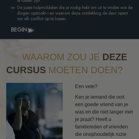
te lossen zijn.
De juiste hulpmiddelen die je nodig hebt om uit te vinden wie de
dingen opstookt—en waarom deze ontdekking de deur opent
om elk conflict op te lossen.
BEGIN
WAAROM ZOU JE
DEZE
CURSUS
MOETEN DOEN?
Een vete?
Ken je iemand die ooit
een goede vriend van je
was en die niet langer met
je praat? Heeft u
familieleden of vrienden
die onophoudelijk ruzie