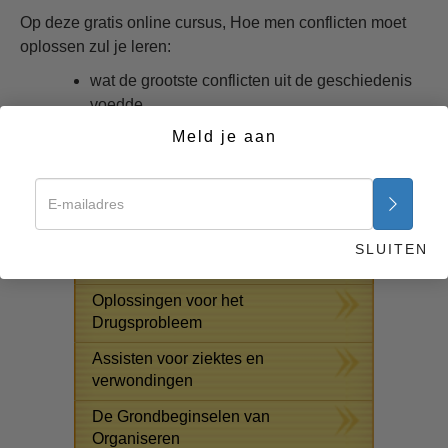
Op deze gratis online cursus, Hoe men conflicten moet
oplossen zul je leren:
wat de grootste conflicten uit de geschiedenis
voedde
Hoe conflicten aangewakkerd blijven worden
Meld je aan
Hoe je de oorzaak van conflicten in je eigen
leven kunt vinden
Begin nu >>
SLUITEN
GRATIS ONLINE CURSUSSEN
Oplossingen voor het
Drugsprobleem
Assisten voor ziektes en
verwondingen
De Grondbeginselen van
Organiseren