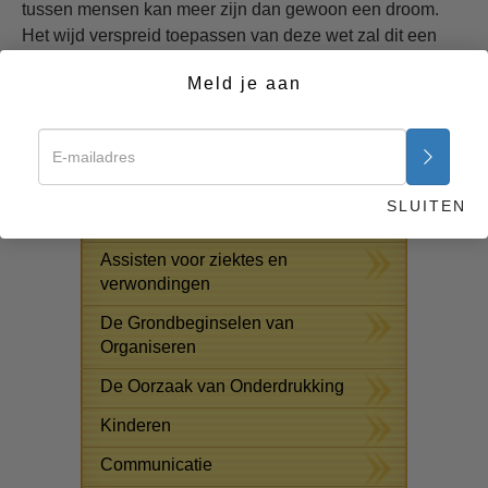
tussen mensen kan meer zijn dan gewoon een droom.
Het wijd verspreid toepassen van deze wet zal dit een
realiteit maken.
Meld je aan
Begin nu >>
GRATIS ONLINE CURSUSSEN
Oplossingen voor het
SLUITEN
Drugsprobleem
Assisten voor ziektes en
verwondingen
De Grondbeginselen van
Organiseren
De Oorzaak van Onderdrukking
Kinderen
Communicatie