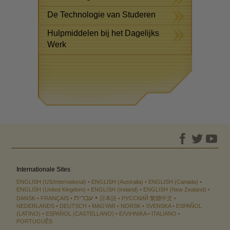
De Technologie van Studeren
Hulpmiddelen bij het Dagelijks
Werk
Internationale Sites
ENGLISH (US/International)
ENGLISH (Australia)
ENGLISH (Canada)
ENGLISH (United Kingdom)
ENGLISH (Ireland)
ENGLISH (New Zealand)
עברית
DANSK
FRANÇAIS
日本語
РУССКИЙ
繁體中文
NEDERLANDS
DEUTSCH
MAGYAR
NORSK
SVENSKA
ESPAÑOL
(LATINO)
ESPAÑOL (CASTELLANO)
ΕΛΛΗΝΙΚA
ITALIANO
PORTUGUÊS