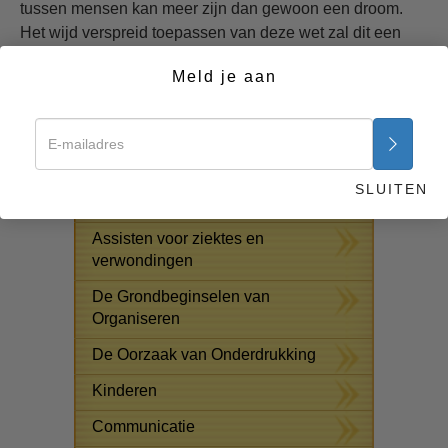
tussen mensen kan meer zijn dan gewoon een droom.
Het wijd verspreid toepassen van deze wet zal dit een
realiteit maken.
Meld je aan
Begin nu >>
GRATIS ONLINE CURSUSSEN
Oplossingen voor het
SLUITEN
Drugsprobleem
Assisten voor ziektes en
verwondingen
De Grondbeginselen van
Organiseren
De Oorzaak van Onderdrukking
Kinderen
Communicatie