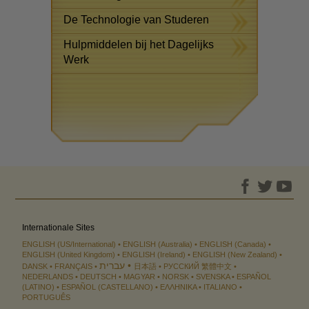
De Technologie van Studeren
Hulpmiddelen bij het Dagelijks
Werk
Internationale Sites
ENGLISH (US/International)
ENGLISH (Australia)
ENGLISH (Canada)
ENGLISH (United Kingdom)
ENGLISH (Ireland)
ENGLISH (New Zealand)
עברית
DANSK
FRANÇAIS
日本語
РУССКИЙ
繁體中文
NEDERLANDS
DEUTSCH
MAGYAR
NORSK
SVENSKA
ESPAÑOL
(LATINO)
ESPAÑOL (CASTELLANO)
ΕΛΛΗΝΙΚA
ITALIANO
PORTUGUÊS