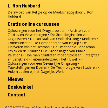
L. Ron Hubbard
De Invloed van Religie op de Maatschappij door L. Ron
Hubbard
Gratis online cursussen
Oplossingen voor het Drugsprobleem
Assisten voor
Ziektes en Verwondingen
De Grondbeginselen van
Organiseren
De Oorzaak van Onderdrukking
Kinderen
Communicatie
De Componenten van Begrip
De
Drijfveren van het Bestaan
De Emotionele Toonschaal
Ethiek en de Condities
De Grondslagen van Public
Relations
Hoe men Conflicten moet Oplossen
Integriteit
en Eerlijkheid
Feitenonderzoek
Het Huwelijk
Oplossingen voor een Gevaarlijke Omgeving
Taakstellingen en Doelen
De Technologie van Studeren
Hulpmiddelen bij het Dagelijks Werk
Nieuws
Boekwinkel
Contact
© 2001–2026 Church of Scientology International. Alle Rechten