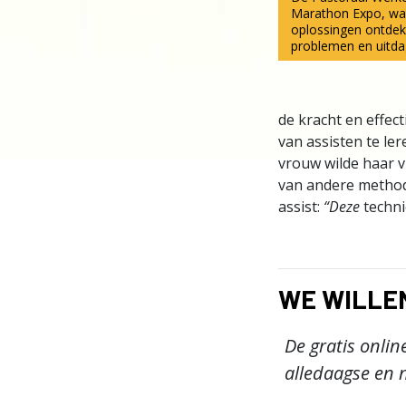
Marathon Expo, wa
oplossingen ontdek
problemen en uitda
de kracht en effec
van assisten te le
vrouw wilde haar v
van andere methode
assist:
“Deze
techni
WE WILLE
De gratis onli
alledaagse en n