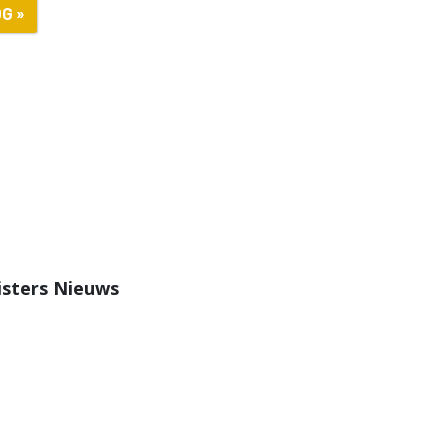
G »
isters Nieuws