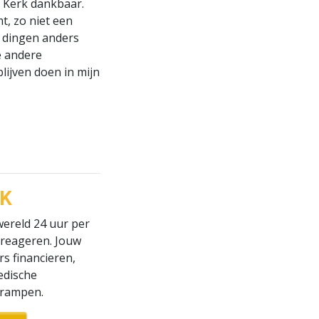
gy Kerk dankbaar.
t, zo niet een
k dingen anders
e andere
lijven doen in mijn
JK
wereld 24 uur per
reageren. Jouw
rs financieren,
edische
 rampen.