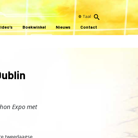
Taal
ideo’s
Boekwinkel
Nieuws
Contact
Dublin
thon Expo met
nte tweedaagse