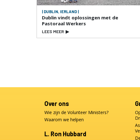
| DUBLIN, IERLAND |
Dublin vindt oplossingen met de
Pastoraal Werkers
LEES MEER
▶
Over ons
G
Wie zijn de Volunteer Ministers?
Op
Dr
Waarom we helpen
As
Ve
L. Ron Hubbard
De