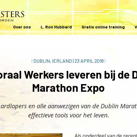
Over ons
L. Ron Hubbard
Gratis online training
V
|
DUBLIN, IERLAND
|
23 APRIL 2018
|
raal Werkers leveren bij de 
Marathon Expo
hardlopers en alle aanwezigen van de Dublin Mara
effectieve tools voor het leven.
Als onderdeel van de rece