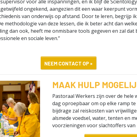
 supervisor voor alle inspanningen, en ik blijf de Scientolo
ngetwijfeld ongekend, aangezien dit een waar keerpunt vorm
schiedenis van onderwijs op afstand. Door te leren, begrijp i
De methodologie van deze lessen, die ik beter acht dan welk
ding dan ook, heeft me onmisbare tools gegeven en zal dat b
ssionele en sociale leven.”
NEEM CONTACT OP »
MAAK HULP MOGELI
Pastoraal Werkers zijn over de hele 
dag oproepbaar om op elke ramp te 
bijdrage zal reiskosten van vrijwillige
alsmede voedsel, water, tenten en m
voorzieningen voor slachtoffers van