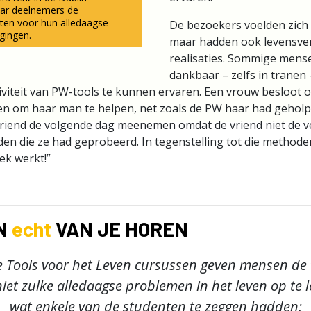
ar deelnemers de
ten voor hun alledaagse
De bezoekers voelden zich n
gingen.
maar hadden ook levensve
realisaties. Sommige mens
dankbaar – zelfs in tranen
tiviteit van PW-tools te kunnen ervaren. Een vrouw besloot 
ren om haar man te helpen, net zoals de PW haar had gehol
riend de volgende dag meenemen omdat de vriend niet de ve
n die ze had geprobeerd. In tegenstelling tot die methoden
ek werkt!”
N
echt
VAN JE HOREN
ne Tools voor het Leven cursussen geven mensen de
iet zulke alledaagse problemen in het leven op te l
wat enkele van de studenten te zeggen hadden: