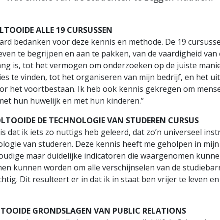
LTOOIDE ALLE 19 CURSUSSEN
bbard bedanken voor deze kennis en methode. De 19 cursus
ven te begrijpen en aan te pakken, van de vaardigheid van
ang is, tot het vermogen om onderzoeken op de juiste manie
es te vinden, tot het organiseren van mijn bedrijf, en het u
voor het voortbestaan. Ik heb ook kennis gekregen om mens
et hun huwelijk en met hun kinderen.”
VOLTOOIDE DE TECHNOLOGIE VAN STUDEREN CURSUS
is dat ik iets zo nuttigs heb geleerd, dat zo’n universeel ins
nologie van studeren. Deze kennis heeft me geholpen in mijn
voudige maar duidelijke indicatoren die waargenomen kunn
en kunnen worden om alle verschijnselen van de studiebarr
htig. Dit resulteert er in dat ik in staat ben vrijer te leven
LTOOIDE GRONDSLAGEN VAN PUBLIC RELATIONS