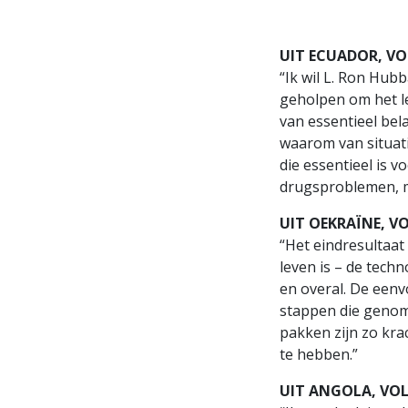
UIT ECUADOR, VO
“Ik wil L. Ron Hu
geholpen om het le
van essentieel bel
waarom van situati
die essentieel is 
drugsproblemen, m
UIT OEKRAÏNE, 
“Het eindresultaat 
leven is – de tech
en overal. De een
stappen die genom
pakken zijn zo krac
te hebben.”
UIT ANGOLA, VO