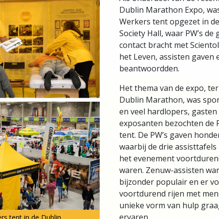
Dublin Marathon Expo, was
Werkers tent opgezet in de
Society Hall, waar PW’s de
contact bracht met Sciento
het Leven, assisten gaven 
beantwoordden.
Het thema van de expo, ter
Dublin Marathon, was spor
en veel hardlopers, gasten
exposanten bezochten de 
tent. De PW’s gaven honder
waarbij de drie assisttafels 
het evenement voortdurend
waren. Zenuw-assisten war
bijzonder populair en er v
voortdurend rijen met men
unieke vorm van hulp graag
ervaren.
s tent in de Dublin