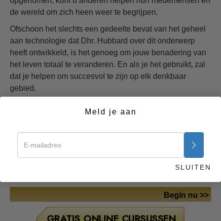
opgenomen, kunt u anderen helpen hun medemensen en
de wereld om zich heen weer te begrijpen.
Ofschoon het slechts een gedeelte bevat van het geheel
aan technologie dat Dhr. Hubbard over dit onderwerp
heeft ontwikkeld, is het genoeg om jouw benadering van
het leven totaal te veranderen. En als je het gebruikt, zal
dat je helpen om succesvol te zijn op elk denkbaar
gebied.
Als gebrek aan begrip inderdaad een bron is van de
Meld je aan
problemen van de mens, dan kun je je er waarschijnlijk
wel een voorstelling van maken wat zijn potentieel zou
zijn zonder deze belemmering. Miljoenen mensen die
deze kennis gebruiken, bereiken hoogten waar ze eerder
alleen maar van droomden – en helpen anderen op
SLUITEN
succesvolle wijze hetzelfde te doen.
Begin nu >>
GRATIS ONLINE CURSUSSEN