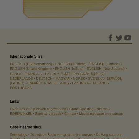
Internationale Sites
ENGLISH (US/International)
ENGLISH (Australia)
ENGLISH (Canada)
ENGLISH (United Kingdom)
ENGLISH (Ireland)
ENGLISH (New Zealand)
עברית
DANSK
FRANÇAIS
日本語
РУССКИЙ
繁體中文
NEDERLANDS
DEUTSCH
MAGYAR
NORSK
SVENSKA
ESPAÑOL
(LATINO)
ESPAÑOL (CASTELLANO)
ΕΛΛΗΝΙΚA
ITALIANO
PORTUGUÊS
Links
Over Ons
Help zieken of gewonden
Gratis Opleiding
Nieuws
BOEKWINKEL
Seminar-verzoek
Contact
Moeite met leren en studeren
Gerelateerde sites
Scientology
Dianetics
Begin een gratis online cursus
De Weg naar een