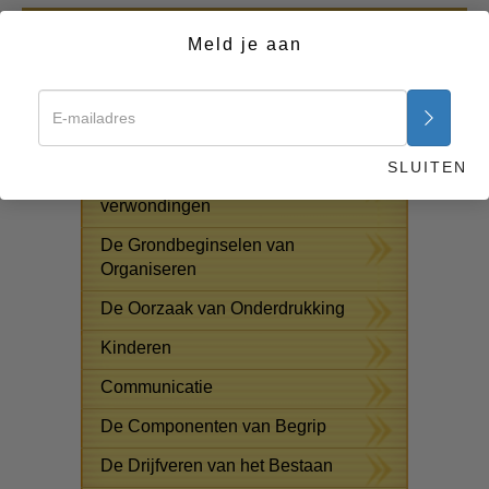
Begin nu >>
Meld je aan
GRATIS ONLINE CURSUSSEN
Oplossingen voor het
Drugsprobleem
SLUITEN
Assisten voor ziektes en
verwondingen
De Grondbeginselen van
Organiseren
De Oorzaak van Onderdrukking
Kinderen
Communicatie
De Componenten van Begrip
De Drijfveren van het Bestaan