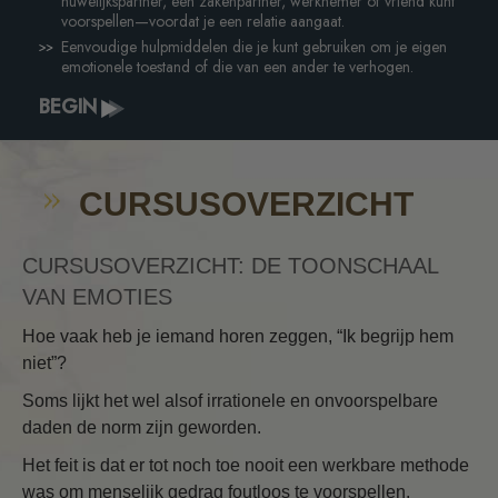
huwelijkspartner, een zakenpartner, werknemer of vriend kunt
voorspellen—voordat je een relatie aangaat.
Eenvoudige hulpmiddelen die je kunt gebruiken om je eigen
emotionele toestand of die van een ander te verhogen.
BEGIN
CURSUSOVERZICHT
CURSUSOVERZICHT: DE TOONSCHAAL
VAN EMOTIES
Hoe vaak heb je iemand horen zeggen, “Ik begrijp hem
niet”?
Soms lijkt het wel alsof irrationele en onvoorspelbare
daden de norm zijn geworden.
Het feit is dat er tot noch toe nooit een werkbare methode
was om menselijk gedrag foutloos te voorspellen.