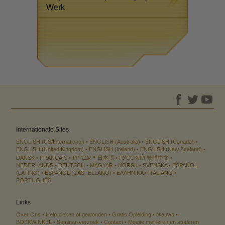
Werk
Internationale Sites
ENGLISH (US/International)
ENGLISH (Australia)
ENGLISH (Canada)
ENGLISH (United Kingdom)
ENGLISH (Ireland)
ENGLISH (New Zealand)
עברית
DANSK
FRANÇAIS
日本語
РУССКИЙ
繁體中文
NEDERLANDS
DEUTSCH
MAGYAR
NORSK
SVENSKA
ESPAÑOL
(LATINO)
ESPAÑOL (CASTELLANO)
ΕΛΛΗΝΙΚA
ITALIANO
PORTUGUÊS
Links
Over Ons
Help zieken of gewonden
Gratis Opleiding
Nieuws
BOEKWINKEL
Seminar-verzoek
Contact
Moeite met leren en studeren