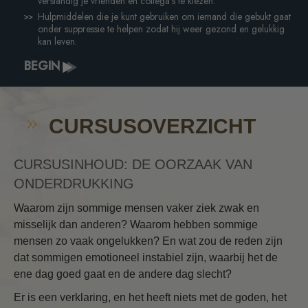
verstandig je vrienden en collega's te kiezen.
Hulpmiddelen die je kunt gebruiken om iemand die gebukt gaat
onder suppressie te helpen zodat hij weer gezond en gelukkig
kan leven.
BEGIN
CURSUSOVERZICHT
CURSUSINHOUD: DE OORZAAK VAN
ONDERDRUKKING
Waarom zijn sommige mensen vaker ziek zwak en
misselijk dan anderen? Waarom hebben sommige
mensen zo vaak ongelukken? En wat zou de reden zijn
dat sommigen emotioneel instabiel zijn, waarbij het de
ene dag goed gaat en de andere dag slecht?
Er is een verklaring, en het heeft niets met de goden, het