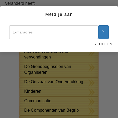
veranderd heeft.
Begin nu >>
Meld je aan
GRATIS ONLINE CURSUSSEN
Oplossingen voor het
Drugsprobleem
SLUITEN
Assisten voor ziektes en
verwondingen
De Grondbeginselen van
Organiseren
De Oorzaak van Onderdrukking
Kinderen
Communicatie
De Componenten van Begrip