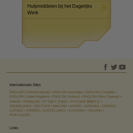
Hulpmiddelen bij het Dagelijks
Werk
Internationale Sites
ENGLISH (US/International)
ENGLISH (Australia)
ENGLISH (Canada)
ENGLISH (United Kingdom)
ENGLISH (Ireland)
ENGLISH (New Zealand)
עברית
DANSK
FRANÇAIS
日本語
РУССКИЙ
繁體中文
NEDERLANDS
DEUTSCH
MAGYAR
NORSK
SVENSKA
ESPAÑOL
(LATINO)
ESPAÑOL (CASTELLANO)
ΕΛΛΗΝΙΚA
ITALIANO
PORTUGUÊS
Links