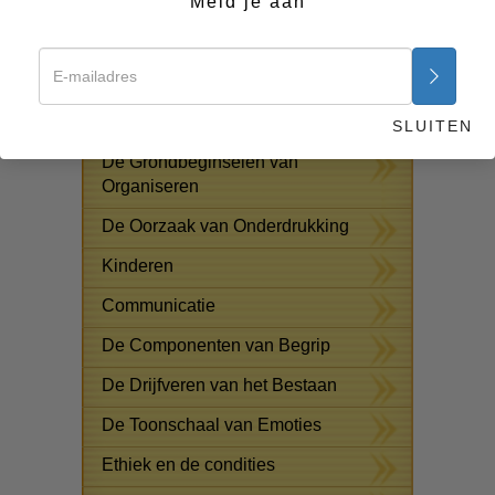
Meld je aan
Oplossingen voor het
Drugsprobleem
Assisten voor ziektes en
verwondingen
SLUITEN
De Grondbeginselen van
Organiseren
De Oorzaak van Onderdrukking
Kinderen
Communicatie
De Componenten van Begrip
De Drijfveren van het Bestaan
De Toonschaal van Emoties
Ethiek en de condities