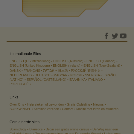
Internationale Sites
ENGLISH (US/International)
ENGLISH (Australia)
ENGLISH (Canada)
ENGLISH (United Kingdom)
ENGLISH (Ireland)
ENGLISH (New Zealand)
עברית
DANSK
FRANÇAIS
日本語
РУССКИЙ
繁體中文
NEDERLANDS
DEUTSCH
MAGYAR
NORSK
SVENSKA
ESPAÑOL
(LATINO)
ESPAÑOL (CASTELLANO)
ΕΛΛΗΝΙΚA
ITALIANO
PORTUGUÊS
Links
Over Ons
Help zieken of gewonden
Gratis Opleiding
Nieuws
BOEKWINKEL
Seminar-verzoek
Contact
Moeite met leren en studeren
Gerelateerde sites
Scientology
Dianetics
Begin een gratis online cursus
De Weg naar een
Gelukkig Leven
Ter ondersteuning van een Drugsvrije Wereld
United voor