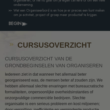
organiseren, of het nu gaat om je eigen carrière of om een hele
onderneming.
Wat een Organiseerbord is en hoe je er precies een kunt maken
om je activiteit, project of groep meer productief te krijgen.
BEGIN
CURSUSOVERZICHT
CURSUSOVERZICHT VAN DE
GRONDBEGINSELEN VAN ORGANISEREN
Iedereen ziet in dat wanneer het allemaal beter
georganiseerd was, de mensen beter af zouden zijn. We
hebben allemaal slechte ervaringen met bureaucratische
formaliteiten, onpersoonlijke overheidsinstanties of
onzorgvuldige commerciële bedrijven. Slechte
organisatie is een serieus probleem en kost miljoenen;
door verspilling, inefficiëntie en verminderde productie.