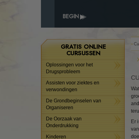
BEGIN
Cu
GRATIS ONLINE
CURSUSSEN
Oplossingen voor het
Drugsprobleem
CU
Assisten voor ziektes en
Wat
verwondingen
gro
De Grondbeginselen van
and
Organiseren
ter
De Oorzaak van
Er 
Onderdrukking
van
doe
Kinderen