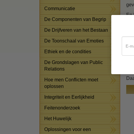
gev
Communicatie
En 
De Componenten van Begrip
eig
weg
De Drijfveren van het Bestaan
Er 
De Toonschaal van Emoties
dro
Ethiek en de condities
Dat
De Grondslagen van Public
hel
Relations
erv
Daa
Hoe men Conflicten moet
oplossen
Integriteit en Eerlijkheid
Feitenonderzoek
Het Huwelijk
Oplossingen voor een