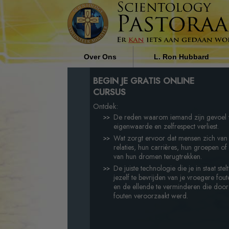
Over Ons
L. Ron Hubbard
Wie zijn de Pastoraal Werkers?
De Invloed van Religie op
BEGIN JE GRATIS ONLINE
Maatschappij door L. Ron
CURSUS
Hubbard
Waarom Wij Helpen
Ontdek:
De reden waarom iemand zijn gevoel 
eigenwaarde en zelfrespect verliest.
Wat zorgt ervoor dat mensen zich van
relaties, hun carrières, hun groepen of 
van hun dromen terugtrekken.
De juiste technologie die je in staat ste
jezelf te bevrijden van je vroegere fo
en de ellende te verminderen die doo
fouten veroorzaakt werd.