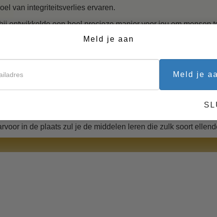
Taakstellingen en doelen
oel van integriteitsverlies ervaren.
De technologie van studeren
hij ontwikkelde een heel precieze manier voor jou om mensen t
enwaarde terug te krijgen. Opgegeven dromen en spijt over het
Meld je aan
Hulpmiddelen bij het dagelij
 te trekken van actieve participatie in het heden.
werk
is een feitelijk mechanisme waardoor mensen zich terugtrekken u
Meld je a
men.
 kan dus verholpen worden. In dit boekje en de bijbehorende cu
pen hun integriteit en enthousiasme te herwinnen. Het is een n
SL
oor dat je niet langer aan de zijlijn hoeft te staan en hulpeloos n
rvoor in de plaats zul je de middelen leren die zulk soort ellen