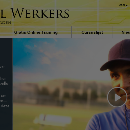
Deel
Gratis Online Training
Cursuslijst
Nie
 de
Inleiding
Oplossingen voor het
drugsprobleem
van
Assisten voor ziektes en
verwondingen
 hun
zelfs
De grondbeginselen van
organiseren
lt om
uten—
De oorzaak van onderdrukki
Pl
r deze
Kinderen
Vi
Communiceer doeltreffend