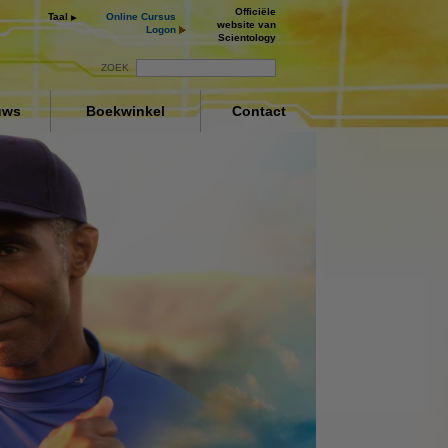
Officiële
Taal
Online Cursus
website van
Logon
Scientology
ZOEK
uws
Boekwinkel
Contact
ng
ay
deo