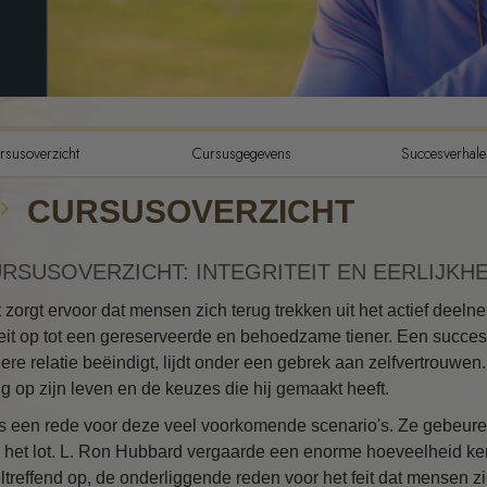
De Componenten van Begrip
De Drijfveren van Bestaan
De Toonschaal van Emoties
Ethiek en de condities
rsusoverzicht
Cursusgegevens
Succesverhale
De grondslagen van Public
CURSUSOVERZICHT
Relations
Hoe men conflicten moet
oplossen
RSUSOVERZICHT: INTEGRITEIT EN EERLIJKHE
Integriteit en eerlijkheid
 zorgt ervoor dat mensen zich terug trekken uit het actief deel
eit op tot een gereserveerde en behoedzame tiener. Een succes
Feitenonderzoek
ere relatie beëindigt, lijdt onder een gebrek aan zelfvertrouwen
ug op zijn leven en de keuzes die hij gemaakt heeft.
Huwelijk
is een rede voor deze veel voorkomende scenario's. Ze gebeuren
Oplossingen voor een
 het lot. L. Ron Hubbard vergaarde een enorme hoeveelheid kenn
gevaarlijke omgeving
ltreffend op, de onderliggende reden voor het feit dat mensen z