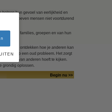
e helpen hun gevoel van eerlijkheid en
 verleden hoeven mensen niet voortdurend
ks
it relaties, families, groepen en van hun
an
rsus, zal je ontdekken hoe je anderen kan
ieuwe kijk op een oud probleem. Het zorgt
UITEN
aar de pijn van anderen hoeft te kijken.
de grondig oplossen.
Begin nu >>