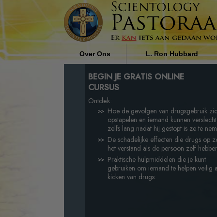
Over Ons
L. Ron Hubbard
Wie zijn de Pastoraal Werkers?
De Invloed van Religie op
BEGIN JE GRATIS ONLINE
Maatschappij door L. Ron
CURSUS
Hubbard
Waarom Wij Helpen
Ontdek:
Hoe de gevolgen van drugsgebruik zi
opstapelen en iemand kunnen verslecht
zelfs lang nadat hij gestopt is ze te ne
De schadelijke effecten die drugs op 
het verstand als de persoon zelf hebbe
Praktische hulpmiddelen die je kunt
gebruiken om iemand te helpen veilig a
kicken van drugs.