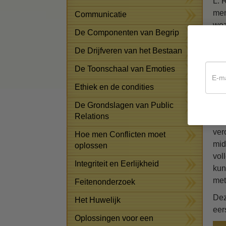
L. 
men
Communicatie
wez
De Componenten van Begrip
zo’
De Drijfveren van het Bestaan
Tot
Op 
De Toonschaal van Emoties
lei
Ethiek en de condities
vol
De Grondslagen van Public
Het
Relations
nu 
ver
Hoe men Conflicten moet
mid
oplossen
vol
Integriteit en Eerlijkheid
kun
met
Feitenonderzoek
Dez
Het Huwelijk
eer
Oplossingen voor een