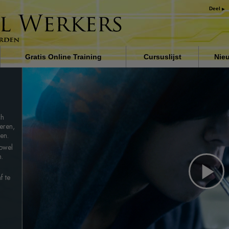
Deel
Gratis Online Training
Cursuslijst
Nie
 de
Inleiding
Oplossingen voor het
drugsprobleem
ch
Assisten voor ziektes en
eren,
verwondingen
men.
zowel
De grondbeginselen van
n.
organiseren
f te
De oorzaak van onderdrukki
Pl
Kinderen
Vi
Communiceer doeltreffend