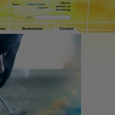
Officiële
Taal
Online Cursus
website van
Logon
Scientology
ZOEK
uws
Boekwinkel
Contact
ng
ay
deo