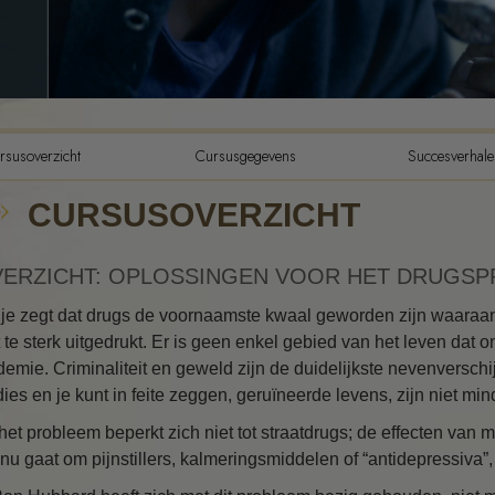
De Componenten van Begrip
De Drijfveren van Bestaan
De Toonschaal van Emoties
Ethiek en de condities
rsusoverzicht
Cursusgegevens
Succesverhale
De grondslagen van Public
CURSUSOVERZICHT
Relations
Hoe men conflicten moet
oplossen
ERZICHT: OPLOSSINGEN VOOR HET DRUGS
Integriteit en eerlijkheid
 je zegt dat drugs de voornaamste kwaal geworden zijn waaraan 
t te sterk uitgedrukt. Er is geen enkel gebied van het leven dat
Feitenonderzoek
demie. Criminaliteit en geweld zijn de duidelijkste nevenverschi
dies en je kunt in feite zeggen, geruïneerde levens, zijn niet m
Huwelijk
het probleem beperkt zich niet tot straatdrugs; de effecten van 
Oplossingen voor een
 nu gaat om pijnstillers, kalmeringsmiddelen of “antidepressiva”,
gevaarlijke omgeving