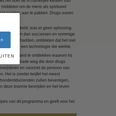
et het doel de lichamelijke kwalen van
r middelen om de mens als spiritueel
oest worden, aan te pakken. Drugs waren
ks
had ontwikkeld, was er geen oplossing.
mislukkingen dan successen en sommige
an
edoelingen hadden, ontdekten dat het niet
k hen aan een technologie die werkte.
t helpt iemand te ontdekken waarom hij
UITEN
estelijke schade weg die door drugs
 verwijderen en voorziet de persoon van
n. Het is zonder twijfel het meest
ls honderdduizenden zullen bevestigen,
n deze tirannie bevrijden en het leven
ipes van dit programma en geeft voor het