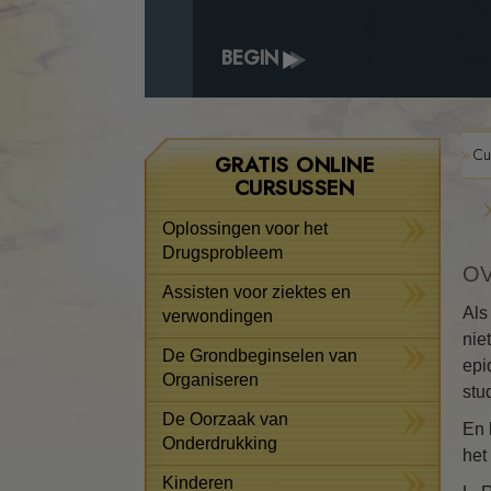
BEGIN
Cu
GRATIS ONLINE
CURSUSSEN
Oplossingen voor het
Drugsprobleem
OV
Assisten voor ziektes en
Als
verwondingen
nie
De Grondbeginselen van
epi
Organiseren
stu
De Oorzaak van
En 
Onderdrukking
het
Kinderen