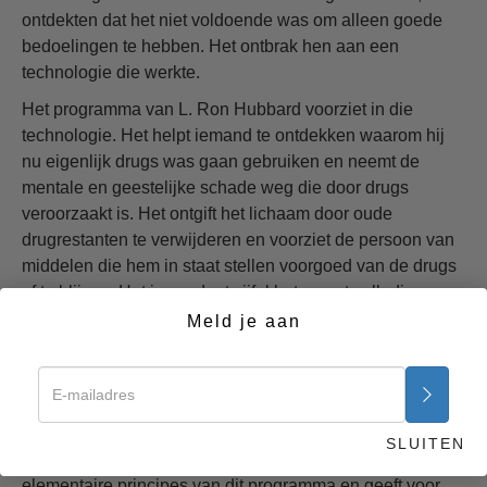
ontdekten dat het niet voldoende was om alleen goede
bedoelingen te hebben. Het ontbrak hen aan een
technologie die werkte.
Het programma van L. Ron Hubbard voorziet in die
technologie. Het helpt iemand te ontdekken waarom hij
nu eigenlijk drugs was gaan gebruiken en neemt de
mentale en geestelijke schade weg die door drugs
veroorzaakt is. Het ontgift het lichaam door oude
drugrestanten te verwijderen en voorziet de persoon van
middelen die hem in staat stellen voorgoed van de drugs
af te blijven. Het is zonder twijfel het meest volledige en
effectieve programma ter wereld. Voor het eerst, zoals
Meld je aan
honderdduizenden zullen bevestigen, kunnen degenen
die verslaafd zijn aan alcohol of drugs, zichzelf van deze
tirannie bevrijden en het leven met hernieuwde energie
en hoop tegemoet treden.
SLUITEN
Deze cursus en bijbehorend boekje bevat enkele
elementaire principes van dit programma en geeft voor