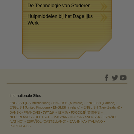
De Technologie van Studeren
Hulpmiddelen bij het Dagelijks
Werk
Internationale Sites
ENGLISH (US/International)
ENGLISH (Australia)
ENGLISH (Canada)
ENGLISH (United Kingdom)
ENGLISH (Ireland)
ENGLISH (New Zealand)
עברית
DANSK
FRANÇAIS
日本語
РУССКИЙ
繁體中文
NEDERLANDS
DEUTSCH
MAGYAR
NORSK
SVENSKA
ESPAÑOL
(LATINO)
ESPAÑOL (CASTELLANO)
ΕΛΛΗΝΙΚA
ITALIANO
PORTUGUÊS