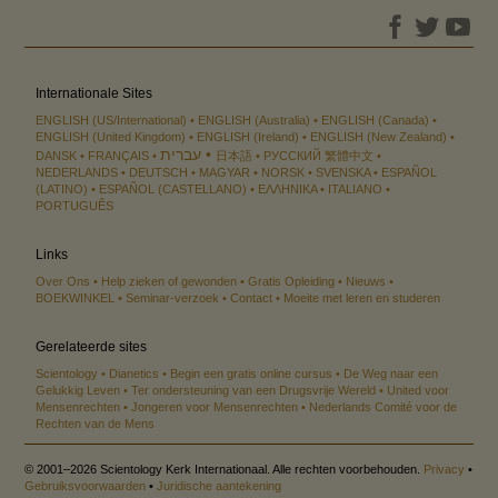
Internationale Sites
ENGLISH (US/International)
ENGLISH (Australia)
ENGLISH (Canada)
ENGLISH (United Kingdom)
ENGLISH (Ireland)
ENGLISH (New Zealand)
עברית
DANSK
FRANÇAIS
日本語
РУССКИЙ
繁體中文
NEDERLANDS
DEUTSCH
MAGYAR
NORSK
SVENSKA
ESPAÑOL
(LATINO)
ESPAÑOL (CASTELLANO)
ΕΛΛΗΝΙΚA
ITALIANO
PORTUGUÊS
Links
Over Ons
Help zieken of gewonden
Gratis Opleiding
Nieuws
BOEKWINKEL
Seminar-verzoek
Contact
Moeite met leren en studeren
Gerelateerde sites
Scientology
Dianetics
Begin een gratis online cursus
De Weg naar een
Gelukkig Leven
Ter ondersteuning van een Drugsvrije Wereld
United voor
Mensenrechten
Jongeren voor Mensenrechten
Nederlands Comité voor de
Rechten van de Mens
© 2001–2026 Scientology Kerk Internationaal. Alle rechten voorbehouden.
Privacy
•
Gebruiksvoorwaarden
•
Juridische aantekening