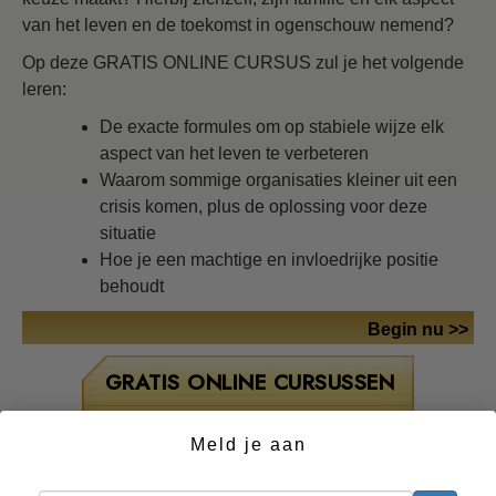
van het leven en de toekomst in ogenschouw nemend?
Op deze GRATIS ONLINE CURSUS zul je het volgende
leren:
De exacte formules om op stabiele wijze elk
aspect van het leven te verbeteren
Waarom sommige organisaties kleiner uit een
crisis komen, plus de oplossing voor deze
situatie
Hoe je een machtige en invloedrijke positie
behoudt
Begin nu >>
GRATIS ONLINE CURSUSSEN
Oplossingen voor het
Meld je aan
Drugsprobleem
Assisten voor ziektes en