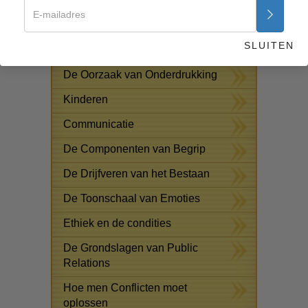
verwondingen
De Grondbeginselen van
SLUITEN
Organiseren
De Oorzaak van Onderdrukking
Kinderen
Communicatie
De Componenten van Begrip
De Drijfveren van het Bestaan
De Toonschaal van Emoties
Ethiek en de condities
De Grondslagen van Public
Relations
Hoe men Conflicten moet
oplossen