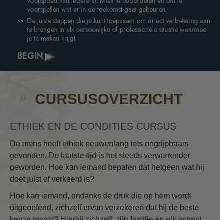
voorspoed van iedere activiteit te beoordelen en om te
voorspellen wat er in de toekomst gaat gebeuren.
De juiste stappen die je kunt toepassen om direct verbetering aan
te brengen in elk persoonlijke of professionele situatie waarmee
je te maken krijgt.
BEGIN
CURSUSOVERZICHT
ETHIEK EN DE CONDITIES CURSUS
De mens heeft ethiek eeuwenlang iets ongrijpbaars
gevonden. De laatste tijd is het steeds verwarrender
geworden. Hoe kan iemand bepalen dat hetgeen wat hij
doet juist of verkeerd is?
Hoe kan iemand, ondanks de druk die op hem wordt
uitgeoefend, zichzelf ervan verzekeren dat hij de beste
keuze maakt? Hierbij zichzelf, zijn familie en elk aspect