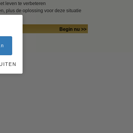
et leven te verbeteren
, plus de oplossing voor deze situatie
ks
Begin nu >>
an
UITEN