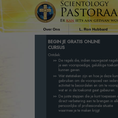
Over Ons
L. Ron Hubbard
Wie zijn de Pastoraal Werkers?
De Invloed van Religie op
BEGIN JE GRATIS ONLINE
Maatschappij door L. Ron
CURSUS
Hubbard
Waarom Wij Helpen
Ontdek:
De regels die, indien nauwgezet nagel
je een voorspoedige, gelukkige toekom
kunnen geven.
Wat statistieken zijn en hoe je deze kun
gebruiken om de voorspoed van ieder
activiteit te beoordelen en om te voors
wat er in de toekomst gaat gebeuren.
De juiste stappen die je kunt toepassen
direct verbetering aan te brengen in el
persoonlijke of professionele situatie
waarmee je te maken krijgt.