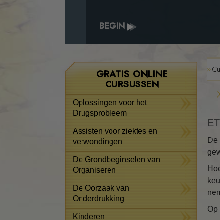
BEGIN
Cu
GRATIS ONLINE
CURSUSSEN
Oplossingen voor het
Drugsprobleem
ET
Assisten voor ziektes en
De 
verwondingen
gew
De Grondbeginselen van
Hoe
Organiseren
keu
De Oorzaak van
ne
Onderdrukking
Op 
Kinderen