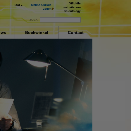
Officiële
Taal
Online Cursus
website van
Logon
Scientology
ZOEK
uws
Boekwinkel
Contact
ng
ay
deo