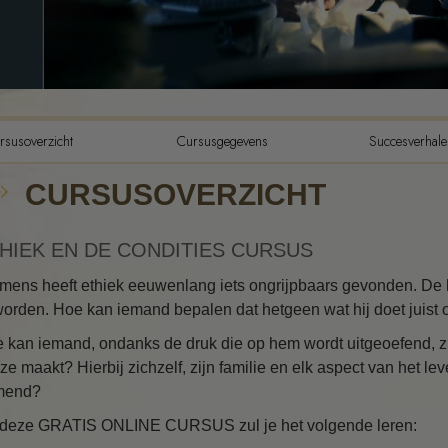
De Componenten van Begrip
De Drijfveren van Bestaan
De Toonschaal van Emoties
Ethiek en de condities
rsusoverzicht
Cursusgegevens
Succesverhale
De grondslagen van Public
CURSUSOVERZICHT
Relations
Hoe men conflicten moet
oplossen
HIEK EN DE CONDITIES CURSUS
Integriteit en eerlijkheid
mens heeft ethiek eeuwenlang iets ongrijpbaars gevonden. De la
orden. Hoe kan iemand bepalen dat hetgeen wat hij doet juist o
Feitenonderzoek
 kan iemand, ondanks de druk die op hem wordt uitgeoefend, zic
Huwelijk
ze maakt? Hierbij zichzelf, zijn familie en elk aspect van het 
mend?
Oplossingen voor een
gevaarlijke omgeving
deze GRATIS ONLINE CURSUS zul je het volgende leren: