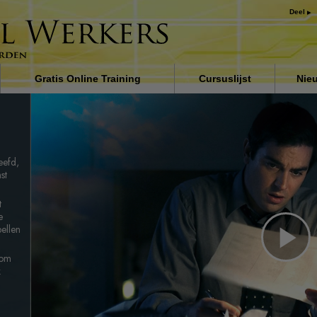
Deel
Gratis Online Training
Cursuslijst
Nie
 de
Inleiding
Oplossingen voor het
drugsprobleem
eefd,
Assisten voor ziektes en
st
verwondingen
t
De grondbeginselen van
e
organiseren
pellen
De oorzaak van onderdrukki
Pl
 om
k
Kinderen
Vi
Communiceer doeltreffend