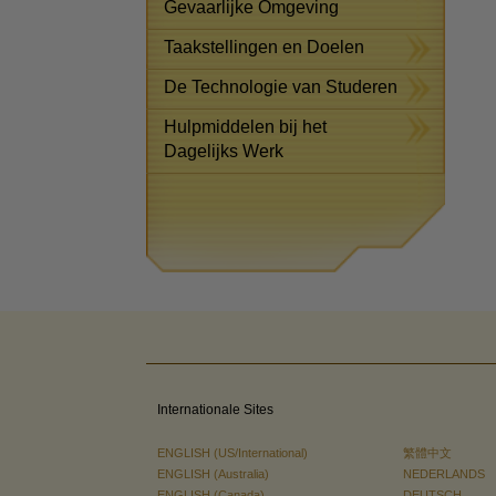
Gevaarlijke Omgeving
Taakstellingen en Doelen
De Technologie van Studeren
Hulpmiddelen bij het
Dagelijks Werk
Internationale Sites
ENGLISH (US/International)
繁體中文
ENGLISH (Australia)
NEDERLANDS
ENGLISH (Canada)
DEUTSCH