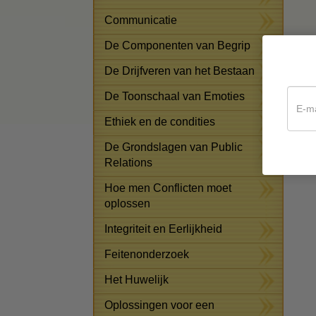
Communicatie
De Componenten van Begrip
De Drijfveren van het Bestaan
De Toonschaal van Emoties
Ethiek en de condities
De Grondslagen van Public
Relations
Hoe men Conflicten moet
oplossen
Integriteit en Eerlijkheid
Feitenonderzoek
Het Huwelijk
Oplossingen voor een