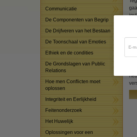
Teg
gaa
Communicatie
inv
De Componenten van Begrip
Het
De Drijfveren van het Bestaan
ver
De Toonschaal van Emoties
L. 
asp
Ethiek en de condities
kwa
De Grondslagen van Public
Het
Relations
heb
Hoe men Conflicten moet
ver
oplossen
Integriteit en Eerlijkheid
Feitenonderzoek
Het Huwelijk
Oplossingen voor een