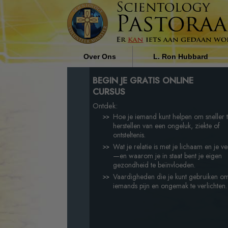
Over Ons
L. Ron Hubbard
Wie zijn de Pastoraal Werkers?
De Invloed van Religie op
BEGIN JE GRATIS ONLINE
Maatschappij door L. Ron
CURSUS
Hubbard
Waarom Wij Helpen
Ontdek:
Hoe je iemand kunt helpen om sneller 
herstellen van een ongeluk, ziekte of
ontsteltenis.
Wat je relatie is met je lichaam en je v
—en waarom je in staat bent je eigen
gezondheid te beïnvloeden.
Vaardigheden die je kunt gebruiken o
iemands pijn en ongemak te verlichten.