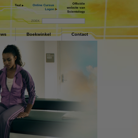
Officiële
Taal
Online Cursus
website van
Logon
Scientology
ZOEK
uws
Boekwinkel
Contact
ng
ay
deo