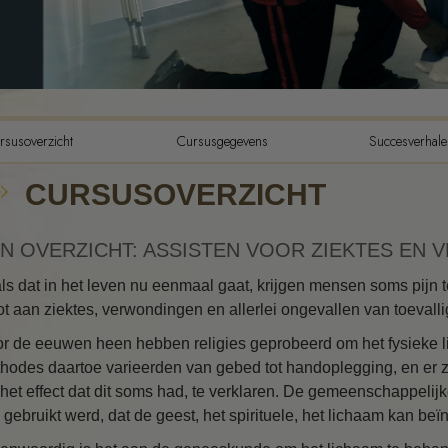
De Componenten van Begrip
De Drijfveren van Bestaan
De Toonschaal van Emoties
Ethiek en de condities
rsusoverzicht
Cursusgegevens
Succesverhale
De grondslagen van Public
CURSUSOVERZICHT
Relations
Hoe men conflicten moet
oplossen
N OVERZICHT: ASSISTEN VOOR ZIEKTES EN
Integriteit en eerlijkheid
ls dat in het leven nu eenmaal gaat, krijgen mensen soms pijn t
ot aan ziektes, verwondingen en allerlei ongevallen van toevallig
Feitenonderzoek
r de eeuwen heen hebben religies geprobeerd om het fysieke li
Huwelijk
hodes daartoe varieerden van gebed tot handoplegging, en er zi
het effect dat dit soms had, te verklaren. De gemeenschappelij
Oplossingen voor een
 gebruikt werd, dat de geest, het spirituele, het lichaam kan beï
gevaarlijke omgeving