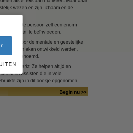
elen als er iets aan mankeert. Maar daar
stelijk wezen en zijn lichaam en de
handeling, de persoon zelf een enorm
ks
heid daarvan, te beïnvloeden.
twikkeld voor de mentale en geestelijke
an
 meer technieken ontwikkeld werden,
en” wordt genoemd.
UITEN
jna onbeperkt. Ze helpen altijd en
entallen assisten die in vele
bruikte zijn in dit boekje opgenomen.
Begin nu >>