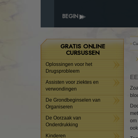
BEGIN
Cu
GRATIS ONLINE
CURSUSSEN
Oplossingen voor het
Drugsprobleem
EE
Assisten voor ziektes en
Zoa
verwondingen
blo
De Grondbeginselen van
Doo
Organiseren
met
De Oorzaak van
om 
Onderdrukking
ook
Kinderen