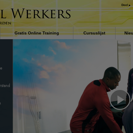
Deel
Gratis Online Training
Cursuslijst
Nie
 de
Inleiding
Oplossingen voor het
drugsprobleem
te
Assisten voor ziektes en
verwondingen
erstand
De grondbeginselen van
organiseren
m
De oorzaak van onderdrukki
Pl
Kinderen
Vi
Communiceer doeltreffend